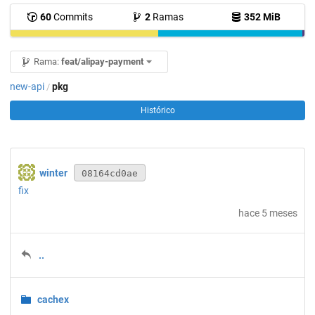
60
Commits
2
Ramas
352 MiB
Rama:
feat/alipay-payment
new-api
pkg
/
Histórico
winter
08164cd0ae
fix
hace 5 meses
..
cachex