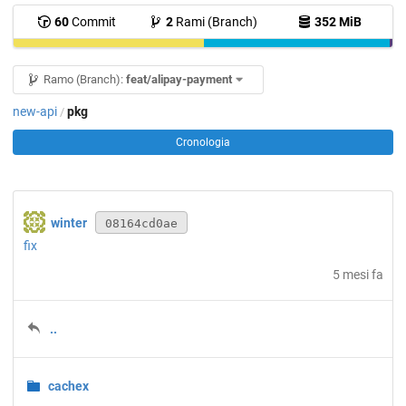
60
Commit
2
Rami (Branch)
352 MiB
Ramo (Branch):
feat/alipay-payment
new-api
pkg
/
Cronologia
winter
08164cd0ae
fix
5 mesi fa
..
cachex