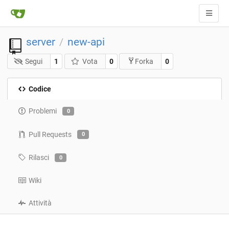
server
new-api
/
Segui
1
Vota
0
0
Forka
Codice
Problemi
0
Pull Requests
0
Rilasci
0
Wiki
Attività