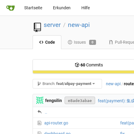
Startseite
Erkunden
Hilfe
server
new-api
/
Code
Issues
Pull-Requ
0
60
Commits
new-api
route
Branch:
feat/alipay-payment
/
fengsilin
feat(payment
e8ade3abae
..
api-router.go
feat
dashboard.go
fix