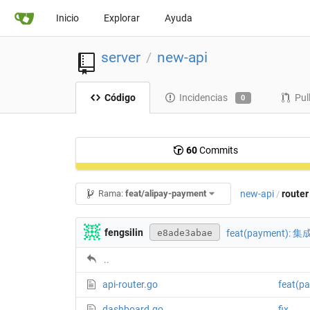
Inicio
Explorar
Ayuda
server
new-api
/
Código
Incidencias
Pul
0
60
Commits
new-api
router
Rama:
feat/alipay-payment
/
fengsilin
feat(payment
e8ade3abae
..
api-router.go
feat
dashboard.go
fix