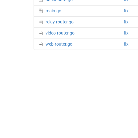
main.go
fix
relay-router.go
fix
video-router.go
fix
web-router.go
fix