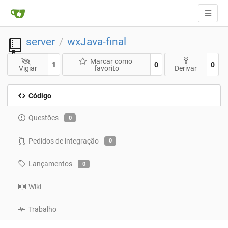
server
wxJava-final
/
Marcar como
1
0
0
Vigiar
favorito
Derivar
Código
Questões
0
Pedidos de integração
0
Lançamentos
0
Wiki
Trabalho