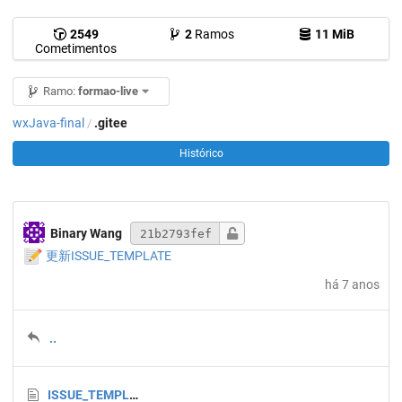
2549
2
Ramos
11 MiB
Cometimentos
Ramo:
formao-live
wxJava-final
.gitee
/
Histórico
Binary Wang
21b2793fef
📝
更新ISSUE_TEMPLATE
há 7 anos
..
ISSUE_TEMPLATE.md