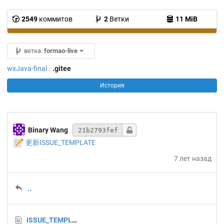
2549
коммитов
2
Ветки
11 MiB
ветка:
formao-live
wxJava-final
.gitee
/
История
Binary Wang
21b2793fef
📝
更新ISSUE_TEMPLATE
7 лет назад
..
ISSUE_TEMPLATE.md