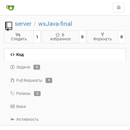
server
wxJava-final
/
В
1
0
0
Следить
избранное
Форкнуть
Код
Задачи
0
Pull Request'ы
0
Релизы
0
Вики
Активность