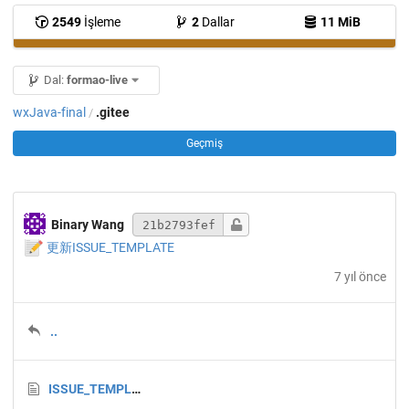
2549
İşleme
2
Dallar
11 MiB
Dal:
formao-live
wxJava-final
.gitee
/
Geçmiş
Binary Wang
21b2793fef
📝
更新ISSUE_TEMPLATE
7 yıl önce
..
ISSUE_TEMPLATE.md