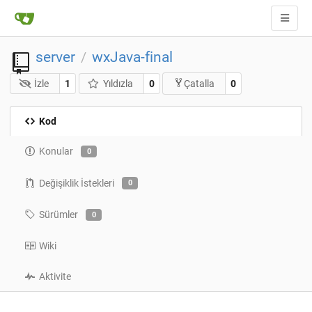
server
wxJava-final
/
İzle
1
Yıldızla
0
0
Çatalla
Kod
Konular
0
Değişiklik İstekleri
0
Sürümler
0
Wiki
Aktivite