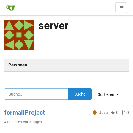
server
Personen
Suche
Sortieren
formallProject
Java
0
0
Aktualisiert
vor 3 Tagen