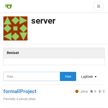
server
Ihmiset
Hae
Lajittele
formallProject
Java
0
0
Päivitetty
4 päivää sitten