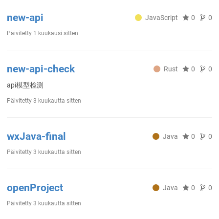
new-api
JavaScript
0
0
Päivitetty
1 kuukausi sitten
new-api-check
Rust
0
0
api模型检测
Päivitetty
3 kuukautta sitten
wxJava-final
Java
0
0
Päivitetty
3 kuukautta sitten
openProject
Java
0
0
Päivitetty
3 kuukautta sitten