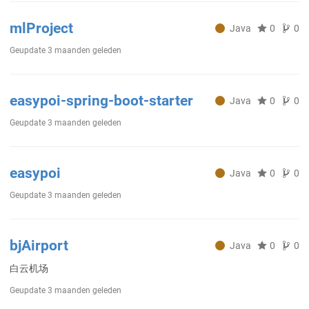
mlProject
Java
0
0
Geupdate
3 maanden geleden
easypoi-spring-boot-starter
Java
0
0
Geupdate
3 maanden geleden
easypoi
Java
0
0
Geupdate
3 maanden geleden
bjAirport
Java
0
0
白云机场
Geupdate
3 maanden geleden