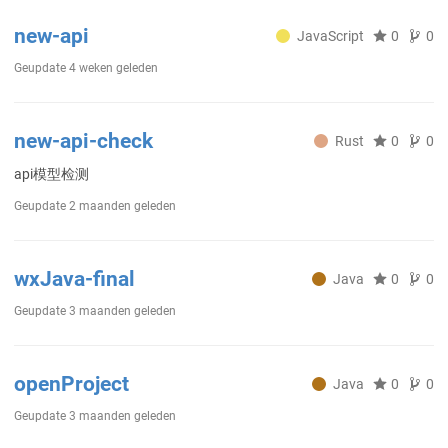
new-api
JavaScript
0
0
Geupdate
4 weken geleden
new-api-check
Rust
0
0
api模型检测
Geupdate
2 maanden geleden
wxJava-final
Java
0
0
Geupdate
3 maanden geleden
openProject
Java
0
0
Geupdate
3 maanden geleden