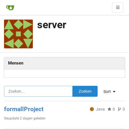
server
Mensen
Zoeken
Sort
formallProject
Java
0
0
Geupdate
2 dagen geleden