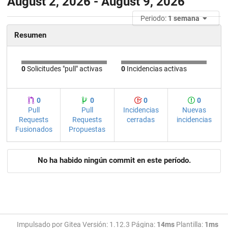
August 2, 2026 - August 9, 2026
Periodo:
1 semana
Resumen
0
Solicitudes "pull" activas
0
Incidencias activas
0
0
0
0
Pull
Pull
Incidencias
Nuevas
Requests
Requests
cerradas
incidencias
Fusionados
Propuestas
No ha habido ningún commit en este período.
Impulsado por Gitea Versión: 1.12.3 Página:
14ms
Plantilla:
1ms