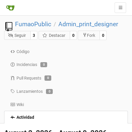
FumaoPublic
Admin_print_designer
/
Seguir
3
Destacar
0
0
Fork
Código
Incidencias
0
Pull Requests
0
Lanzamientos
0
Wiki
Actividad