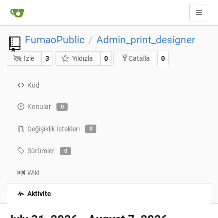
FumaoPublic
Admin_print_designer
/
İzle
3
Yıldızla
0
0
Çatalla
Kod
Konular
0
Değişiklik İstekleri
0
Sürümler
0
Wiki
Aktivite