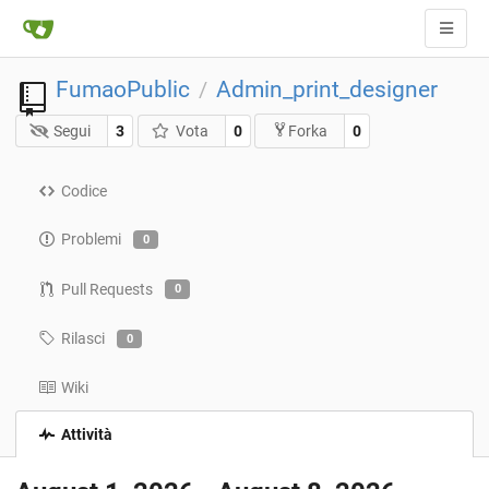
FumaoPublic
Admin_print_designer
/
Segui
3
Vota
0
0
Forka
Codice
Problemi
0
Pull Requests
0
Rilasci
0
Wiki
Attività