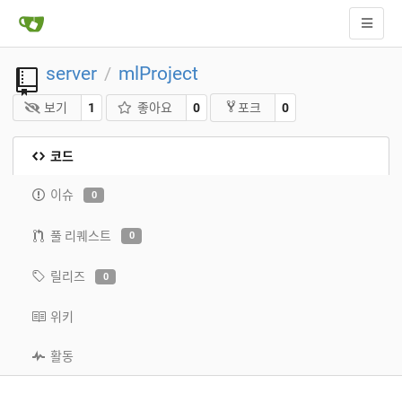
server
mlProject
/
보기
1
좋아요
0
0
포크
코드
이슈
0
풀 리퀘스트
0
릴리즈
0
위키
활동