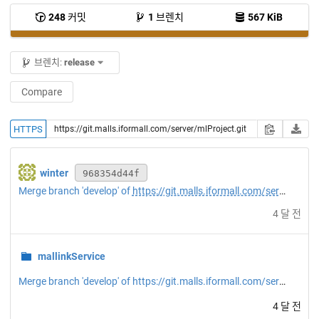
248
커밋
1
브렌치
567 KiB
브렌치:
release
Compare
HTTPS
winter
968354d44f
Merge branch 'develop' of
https://git.malls.iformall.com/server/mlProject
4 달 전
mallinkService
Merge branch 'develop' of https://git.malls.iformall.com/server/mlProject into release
4 달 전