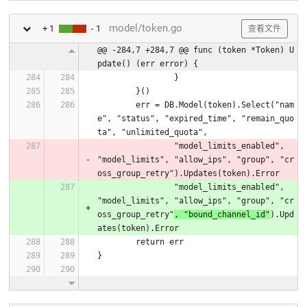
model/token.go
+ 1
- 1
查看文件
@@ -284,7 +284,7 @@ func (token *Token) U
pdate() (err error) {
		}
	}()
	err = DB.Model(token).Select("nam
e", "status", "expired_time", "remain_quo
ta", "unlimited_quota",
		"model_limits_enabled", 
"model_limits", "allow_ips", "group", "cr
oss_group_retry").Updates(token).Error
		"model_limits_enabled", 
"model_limits", "allow_ips", "group", "cr
oss_group_retry"
, "bound_channel_id"
).Upd
ates(token).Error
	return err
}