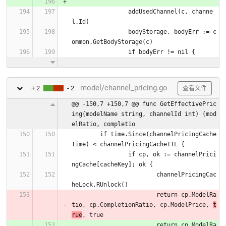
		addUsedChannel(c, channe
l.Id)
		bodyStorage, bodyErr := c
ommon.GetBodyStorage(c)
		if bodyErr != nil {
model/channel_pricing.go
+ 2
- 2
查看文件
@@ -150,7 +150,7 @@ func GetEffectivePric
ing(modelName string, channelId int) (mod
elRatio, completio
	if time.Since(channelPricingCache
Time) < channelPricingCacheTTL {
		if cp, ok := channelPrici
ngCache[cacheKey]; ok {
			channelPricingCac
heLock.RUnlock()
			return cp.ModelRa
tio, cp.CompletionRatio, cp.ModelPrice, 
t
rue
, true
			return cp.ModelRa