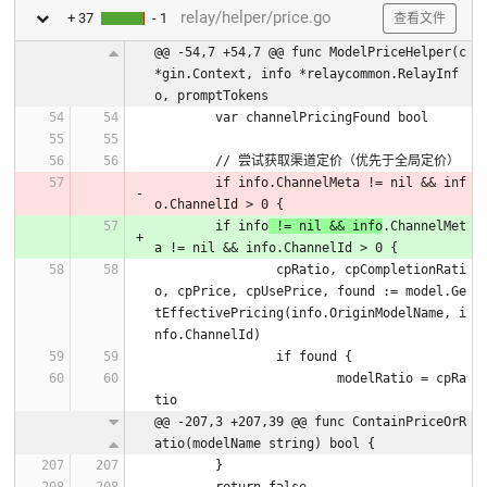
relay/helper/price.go
+ 37
- 1
查看文件
@@ -54,7 +54,7 @@ func ModelPriceHelper(c 
*gin.Context, info *relaycommon.RelayInf
o, promptTokens
	var channelPricingFound bool
	// 尝试获取渠道定价（优先于全局定价）
	if info.ChannelMeta != nil && inf
o.ChannelId > 0 {
	if info
 != nil && info
.ChannelMet
a != nil && info.ChannelId > 0 {
		cpRatio, cpCompletionRati
o, cpPrice, cpUsePrice, found := model.Ge
tEffectivePricing(info.OriginModelName, i
nfo.ChannelId)
		if found {
			modelRatio = cpRa
tio
@@ -207,3 +207,39 @@ func ContainPriceOrR
atio(modelName string) bool {
	}