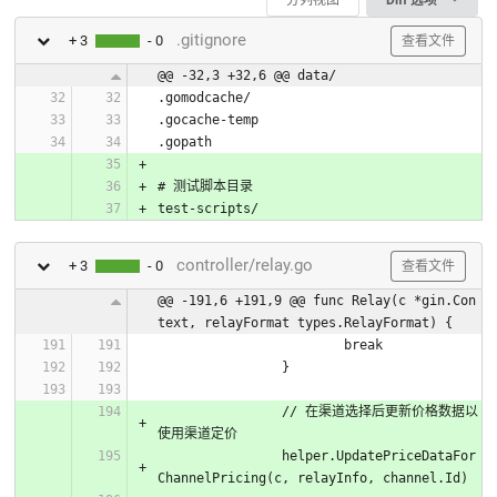
.gitignore
+ 3
- 0
查看文件
@@ -32,3 +32,6 @@ data/
.gomodcache/
.gocache-temp
.gopath
# 测试脚本目录
test-scripts/
controller/relay.go
+ 3
- 0
查看文件
@@ -191,6 +191,9 @@ func Relay(c *gin.Con
text, relayFormat types.RelayFormat) {
			break
		}
		// 在渠道选择后更新价格数据以
使用渠道定价
		helper.UpdatePriceDataFor
ChannelPricing(c, relayInfo, channel.Id)