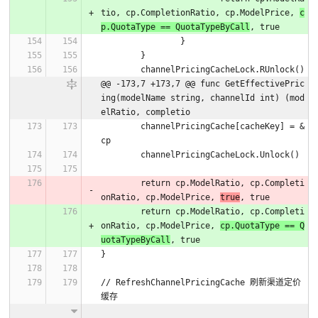
tio, cp.CompletionRatio, cp.ModelPrice, 
c
p.QuotaType == QuotaTypeByCall
, true
		}
	}
	channelPricingCacheLock.RUnlock()
@@ -173,7 +173,7 @@ func GetEffectivePric
ing(modelName string, channelId int) (mod
elRatio, completio
	channelPricingCache[cacheKey] = &
cp
	channelPricingCacheLock.Unlock()
	return cp.ModelRatio, cp.Completi
onRatio, cp.ModelPrice, 
true
, true
	return cp.ModelRatio, cp.Completi
onRatio, cp.ModelPrice, 
cp.QuotaType == Q
uotaTypeByCall
, true
}
// RefreshChannelPricingCache 刷新渠道定价
缓存