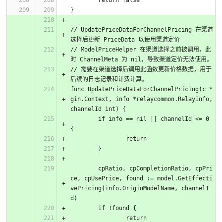
	return false
}
// UpdatePriceDataForChannelPricing 在渠道
选择后更新 PriceData 以使用渠道定价
// ModelPriceHelper 在渠道选择之前被调用，此
时 ChannelMeta 为 nil，导致渠道定价无法使用。
// 需要在渠道选择后调用此函数更新价格数据，用于
后续的日志记录和计费计算。
func UpdatePriceDataForChannelPricing(c *
gin.Context, info *relaycommon.RelayInfo, 
channelId int) {
	if info == nil || channelId <= 0 
{
		return
	}
	cpRatio, cpCompletionRatio, cpPri
ce, cpUsePrice, found := model.GetEffecti
vePricing(info.OriginModelName, channelI
d)
	if !found {
		return