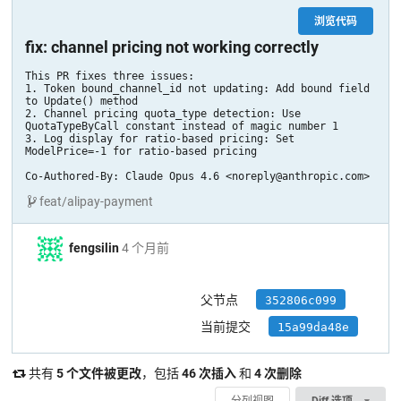
浏览代码
fix: channel pricing not working correctly
This PR fixes three issues:

1. Token bound_channel_id not updating: Add bound field 
to Update() method

2. Channel pricing quota_type detection: Use 
QuotaTypeByCall constant instead of magic number 1

3. Log display for ratio-based pricing: Set 
ModelPrice=-1 for ratio-based pricing

Co-Authored-By: Claude Opus 4.6 <noreply@anthropic.com>
feat/alipay-payment
fengsilin
4 个月前
父节点
352806c099
当前提交
15a99da48e
共有
5 个文件被更改
，包括
46 次插入
和
4 次删除
分列视图
Diff 选项