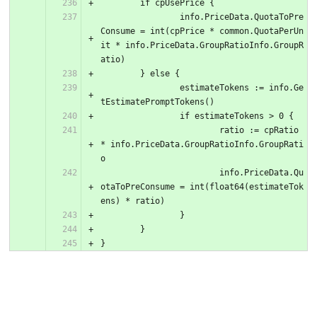
	if cpUsePrice {
		info.PriceData.QuotaToPre
Consume = int(cpPrice * common.QuotaPerUn
it * info.PriceData.GroupRatioInfo.GroupR
atio)
	} else {
		estimateTokens := info.Ge
tEstimatePromptTokens()
		if estimateTokens > 0 {
			ratio := cpRatio 
* info.PriceData.GroupRatioInfo.GroupRati
o
			info.PriceData.Qu
otaToPreConsume = int(float64(estimateTok
ens) * ratio)
		}
	}
}