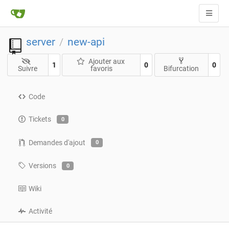
server
new-api
/
Ajouter aux
1
0
0
Suivre
favoris
Bifurcation
Code
Tickets
0
Demandes d'ajout
0
Versions
0
Wiki
Activité