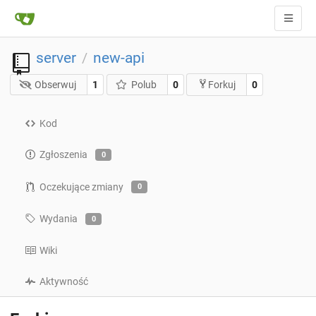
server
new-api
/
Obserwuj
1
Polub
0
0
Forkuj
Kod
Zgłoszenia
0
Oczekujące zmiany
0
Wydania
0
Wiki
Aktywność