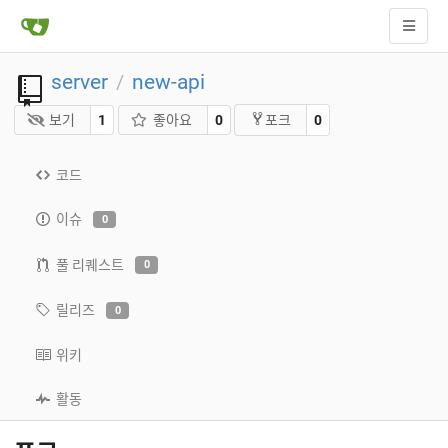
server
new-api
/
보기
1
좋아요
0
0
포크
코드
이슈
0
풀 리퀘스트
0
릴리즈
0
위키
활동