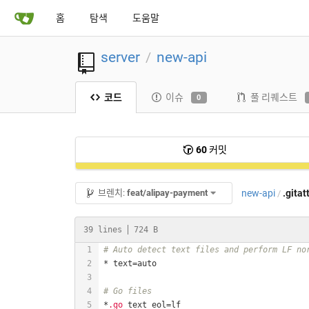
홈
탐색
도움말
server
new-api
/
코드
이슈
풀 리퀘스트
0
60
커밋
new-api
.gitat
브렌치:
feat/alipay-payment
/
39 lines
724 B
# Auto detect text files and perform LF no
# Go files
*
.go