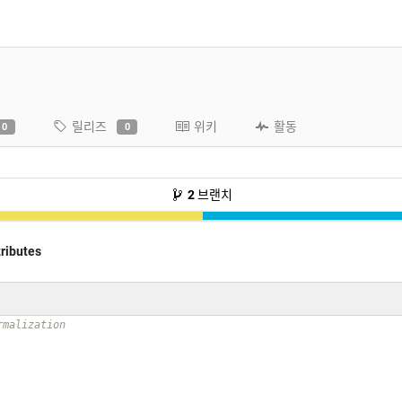
릴리즈
위키
활동
0
0
2
브랜치
tributes
rmalization