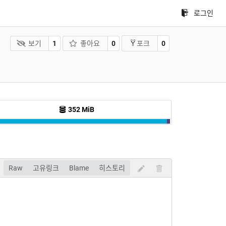
로그인
보기
1
좋아요
0
0
포크
352 MiB
Raw
고유링크
Blame
히스토리