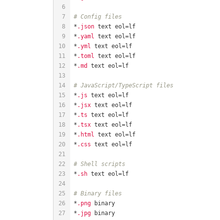
# Config files
*
.json
*
.yaml
*
.yml
*
.toml
*
.md
# JavaScript/TypeScript files
*
.js
*
.jsx
*
.ts
*
.tsx
*
.html
*
.css
# Shell scripts
*
.sh
# Binary files
*
.png
*
.jpg