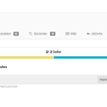
İstekleri
Sürümler
Wiki
Aktivite
0
0
2
Dallar
butes
Ham
rmalization