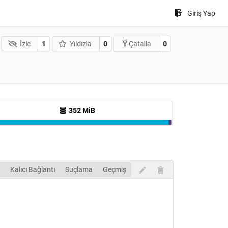
Giriş Yap
İzle
1
Yıldızla
0
0
Çatalla
352 MiB
Kalıcı Bağlantı
Suçlama
Geçmiş