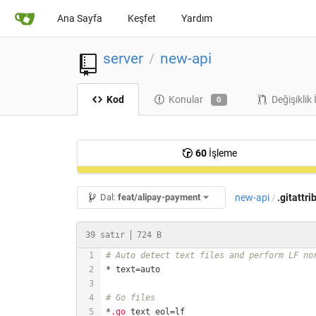
Ana Sayfa
Keşfet
Yardım
server
new-api
/
Kod
Konular
Değişiklik 
0
60
İşleme
new-api
.gitattri
Dal:
feat/alipay-payment
/
39 satır
724 B
# Auto detect text files and perform LF no
# Go files
*
.go