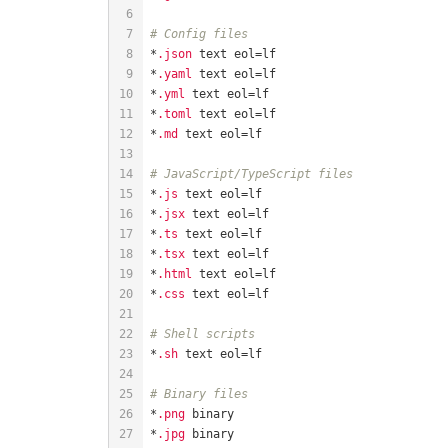
# Config files
*
.json
*
.yaml
*
.yml
*
.toml
*
.md
# JavaScript/TypeScript files
*
.js
*
.jsx
*
.ts
*
.tsx
*
.html
*
.css
# Shell scripts
*
.sh
# Binary files
*
.png
*
.jpg