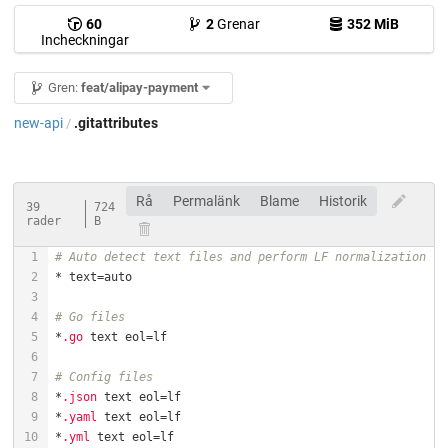
60
2
Grenar
352 MiB
Incheckningar
Gren:
feat/alipay-payment
new-api
.gitattributes
/
Rå
Permalänk
Blame
Historik
39
724
rader
B
# Auto detect text files and perform LF normalization
# Go files
*
.go
# Config files
*
.json
*
.yaml
*
.yml