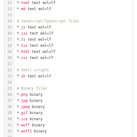
*
.toml
*
.md
# JavaScript/TypeScript files
*
.js
*
.jsx
*
.ts
*
.tsx
*
.html
*
.css
# Shell scripts
*
.sh
# Binary files
*
.png
*
.jpg
*
.jpeg
*
.gif
*
.ico
*
.woff
*
.woff2