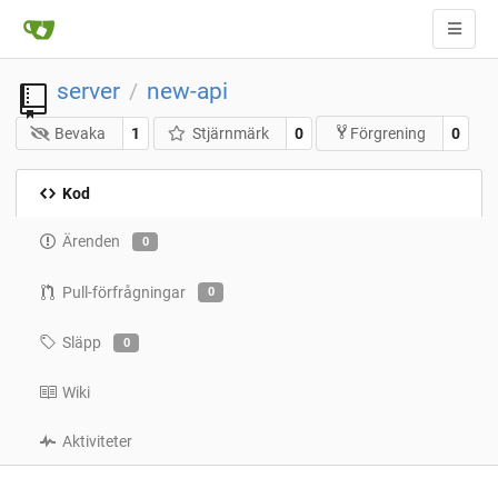
server
new-api
/
Bevaka
1
Stjärnmärk
0
0
Förgrening
Kod
Ärenden
0
Pull-förfrågningar
0
Släpp
0
Wiki
Aktiviteter