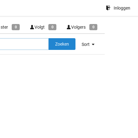
Inloggen
 ster
Volgt
Volgers
0
0
0
Zoeken
Sort