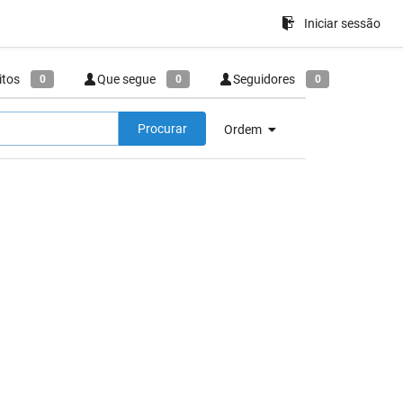
Iniciar sessão
itos
Que segue
Seguidores
0
0
0
Procurar
Ordem