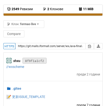
2549
Ревизии
2
Клонове
11 MiB
Клон:
formao-live
Compare
HTTPS
xhxu
8f9f1a1cf2
//wxscheme
преди 2 години
.gitee
📝
更新ISSUE_TEMPLATE
преди 7 години