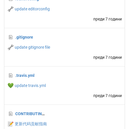
🔧
update editorconfig
преди 7 години
.gitignore
🔧
update gitignore file
преди 7 години
.travis.yml
💚
update travis.yml
преди 7 години
CONTRIBUTING.md
📝
更新代码贡献指南