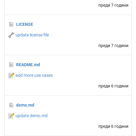
преди 7 години
LICENSE
🔧
update license file
преди 7 години
README.md
📝
add more use cases
преди 6 години
demo.md
📝
update demo.md
преди 6 години