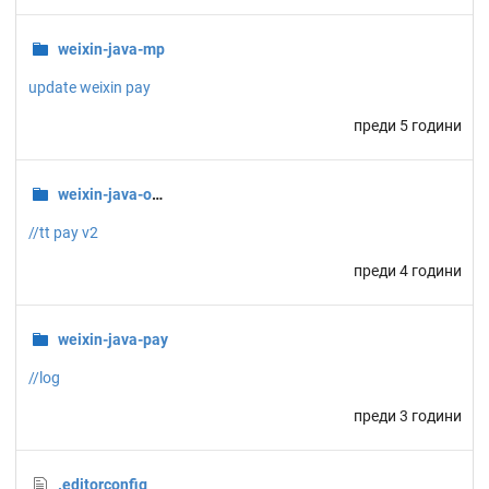
weixin-java-mp
update weixin pay
преди 5 години
weixin-java-open
//tt pay v2
преди 4 години
weixin-java-pay
//log
преди 3 години
.editorconfig