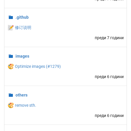
.github
📝
修订说明
преди 7 години
images
🎨
Optimize images (#1279)
преди 6 години
others
🎨
remove sth.
преди 6 години