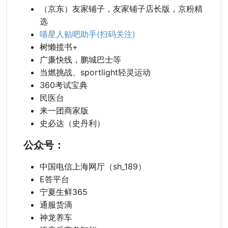
（京东）友家铺子，友家铺子店长版，京粉精
选
喵星人贴吧助手(扫码关注)
树懒揽书+
广廉快线，鹏城巴士等
当燃挑战、sportlight轻灵运动
360考试宝典
民医台
来一团商家版
史必达（史丹利）
公众号：
中国电信上海网厅（sh_189）
E答平台
宁夏生鲜365
通服货滴
神龙养车