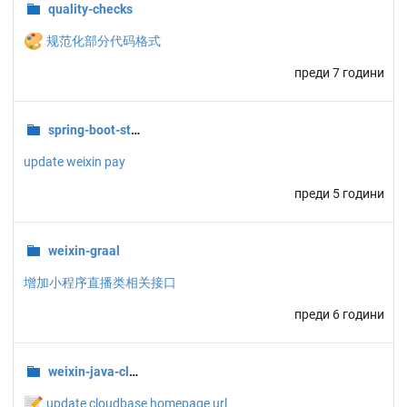
quality-checks
🎨
规范化部分代码格式
преди 7 години
spring-boot-starters
update weixin pay
преди 5 години
weixin-graal
增加小程序直播类相关接口
преди 6 години
weixin-java-cloudbase
📝
update cloudbase homepage url