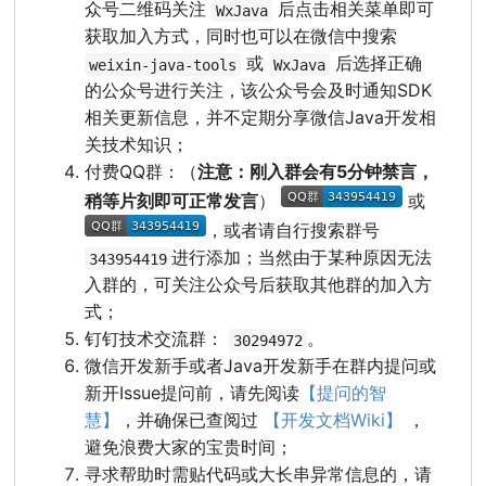
众号二维码关注
后点击相关菜单即可
WxJava
获取加入方式，同时也可以在微信中搜索
或
后选择正确
weixin-java-tools
WxJava
的公众号进行关注，该公众号会及时通知SDK
相关更新信息，并不定期分享微信Java开发相
关技术知识；
付费QQ群：（
注意：刚入群会有5分钟禁言，
稍等片刻即可正常发言
）
或
，或者请自行搜索群号
进行添加；当然由于某种原因无法
343954419
入群的，可关注公众号后获取其他群的加入方
式；
钉钉技术交流群：
。
30294972
微信开发新手或者Java开发新手在群内提问或
新开Issue提问前，请先阅读
【提问的智
慧】
，并确保已查阅过
【开发文档Wiki】
，
避免浪费大家的宝贵时间；
寻求帮助时需贴代码或大长串异常信息的，请