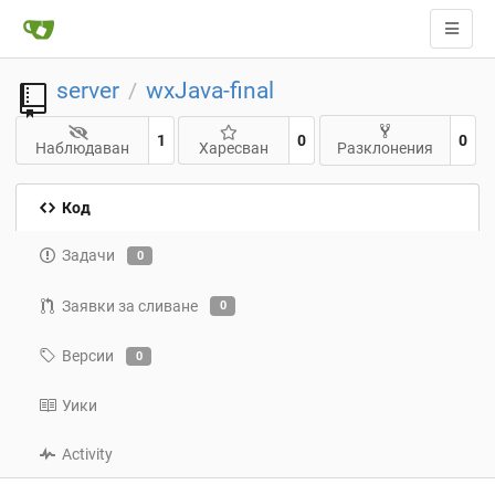
server
wxJava-final
/
1
0
0
Наблюдаван
Харесван
Разклонения
Код
Задачи
0
Заявки за сливане
0
Версии
0
Уики
Activity