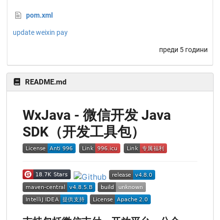
pom.xml
update weixin pay
преди 5 години
README.md
WxJava - 微信开发 Java
SDK（开发工具包）