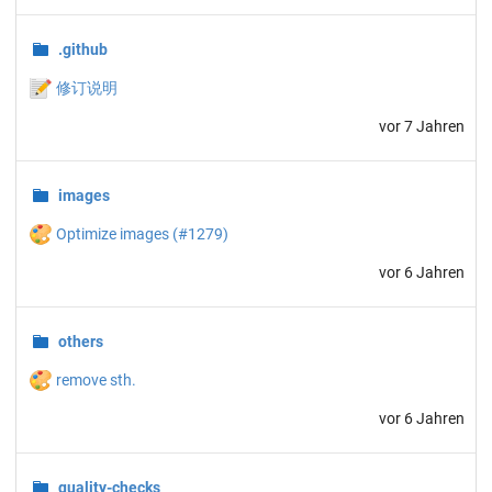
.github
📝
修订说明
vor 7 Jahren
images
🎨
Optimize images (#1279)
vor 6 Jahren
others
🎨
remove sth.
vor 6 Jahren
quality-checks