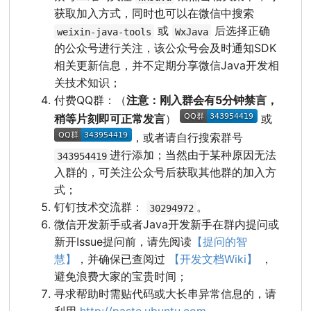
获取加入方式，同时也可以在微信中搜索
或
后选择正确
weixin-java-tools
WxJava
的公众号进行关注，该公众号会及时通知SDK
相关更新信息，并不定期分享微信Java开发相
关技术知识；
付费QQ群：（
注意：刚入群会有5分钟禁言，
稍等片刻即可正常发言
）
或
，或者请自行搜索群号
进行添加；当然由于某种原因无法
343954419
入群的，可关注公众号后获取其他群的加入方
式；
钉钉技术交流群：
。
30294972
微信开发新手或者Java开发新手在群内提问或
新开Issue提问前，请先阅读
【提问的智
慧】
，并确保已查阅过
【开发文档Wiki】
，
避免浪费大家的宝贵时间；
寻求帮助时需贴代码或大长串异常信息的，请