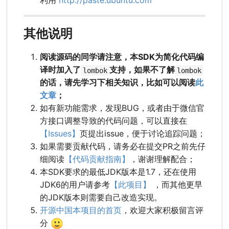
利用
http://paste.ubuntu.com
其他说明
阅读源码的同学请注意，本SDK为简化代码编
译时加入了
支持，如果不了解
lombok
lombok
的话，请先学习下相关知识，比如可以阅读
此
文章
；
如有新功能需求，发现BUG，或者由于微信官
方接口调整导致的代码问题，可以直接在
【Issues】
页提出issue，便于讨论追踪问题；
如果需要贡献代码，请务必在提交PR之前先仔
细阅读
【代码贡献指南】
，谢谢理解配合；
本SDK要求的最低JDK版本是1.7，还在使用
JDK6的用户请参考
【此项目】
，而其他更早
的JDK版本则需要自己改造实现。
开源中国本项目的首页
，欢迎大家积极留言评
🙂
分