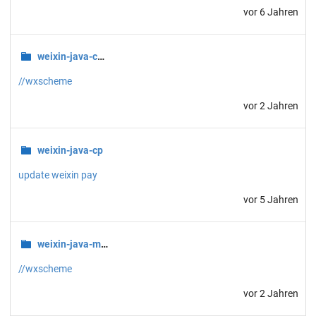
vor 6 Jahren
weixin-java-common
//wxscheme
vor 2 Jahren
weixin-java-cp
update weixin pay
vor 5 Jahren
weixin-java-miniapp
//wxscheme
vor 2 Jahren