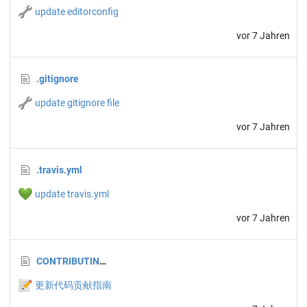
🔧
update editorconfig
vor 7 Jahren
.gitignore
🔧
update gitignore file
vor 7 Jahren
.travis.yml
💚
update travis.yml
vor 7 Jahren
CONTRIBUTING.md
📝
更新代码贡献指南