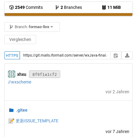
2549
Commits
2
Branches
11 MiB
Branch:
formao-live
Vergleichen
HTTPS
xhxu
8f9f1a1cf2
//wxscheme
vor 2 Jahren
.gitee
📝
更新ISSUE_TEMPLATE
vor 7 Jahren