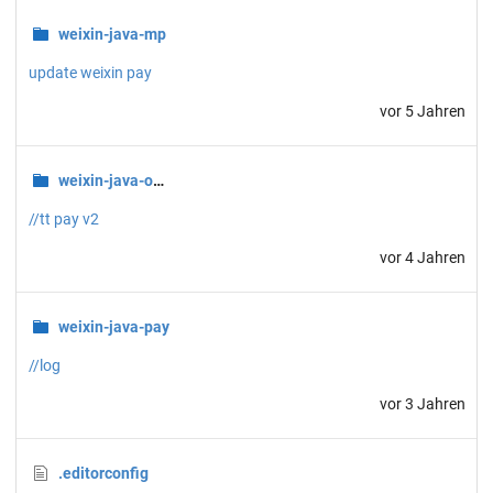
weixin-java-mp
update weixin pay
vor 5 Jahren
weixin-java-open
//tt pay v2
vor 4 Jahren
weixin-java-pay
//log
vor 3 Jahren
.editorconfig