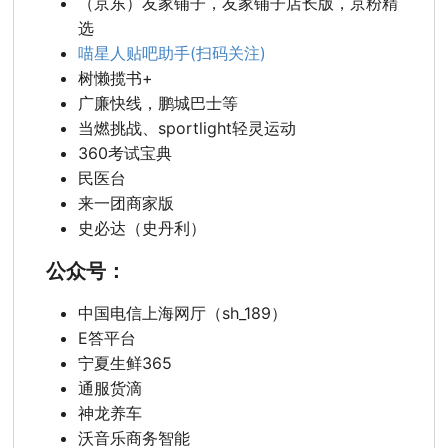
（京东）友家铺子，友家铺子店长版，京粉精
选
喵星人贴吧助手(扫码关注)
树懒揽书+
广廉快线，鹏城巴士等
当燃挑战、sportlight轻灵运动
360考试宝典
民医台
来一团商家版
史必达（史丹利）
公众号：
中国电信上海网厅（sh_189）
E答平台
宁夏生鲜365
通服货滴
神龙养车
沃音乐商务智能