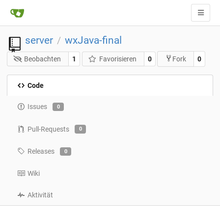
server
wxJava-final
/
Beobachten
1
Favorisieren
0
0
Fork
Code
Issues
0
Pull-Requests
0
Releases
0
Wiki
Aktivität