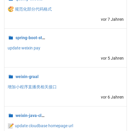
🎨
规范化部分代码格式
vor 7 Jahren
spring-boot-starters
update weixin pay
vor 5 Jahren
weixin-graal
增加小程序直播类相关接口
vor 6 Jahren
weixin-java-cloudbase
📝
update cloudbase homepage url