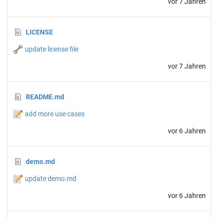
vor 7 Jahren
LICENSE
🔧
update license file
vor 7 Jahren
README.md
📝
add more use cases
vor 6 Jahren
demo.md
📝
update demo.md
vor 6 Jahren