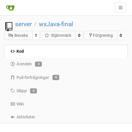
server
wxJava-final
/
Bevaka
1
Stjärnmärk
0
0
Förgrening
Kod
Ärenden
0
Pull-förfrågningar
0
Släpp
0
Wiki
Aktiviteter