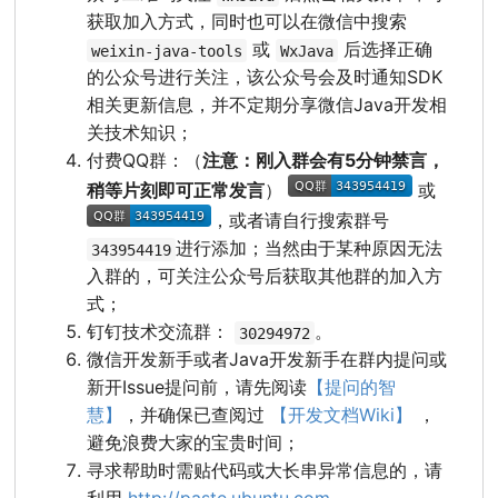
获取加入方式，同时也可以在微信中搜索
或
后选择正确
weixin-java-tools
WxJava
的公众号进行关注，该公众号会及时通知SDK
相关更新信息，并不定期分享微信Java开发相
关技术知识；
付费QQ群：（
注意：刚入群会有5分钟禁言，
稍等片刻即可正常发言
）
或
，或者请自行搜索群号
进行添加；当然由于某种原因无法
343954419
入群的，可关注公众号后获取其他群的加入方
式；
钉钉技术交流群：
。
30294972
微信开发新手或者Java开发新手在群内提问或
新开Issue提问前，请先阅读
【提问的智
慧】
，并确保已查阅过
【开发文档Wiki】
，
避免浪费大家的宝贵时间；
寻求帮助时需贴代码或大长串异常信息的，请