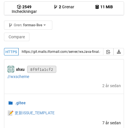
2549
2
Grenar
11 MiB
Incheckningar
Gren:
formao-live
Compare
HTTPS
xhxu
8f9f1a1cf2
//wxscheme
2 år sedan
.gitee
📝
更新ISSUE_TEMPLATE
7 år sedan