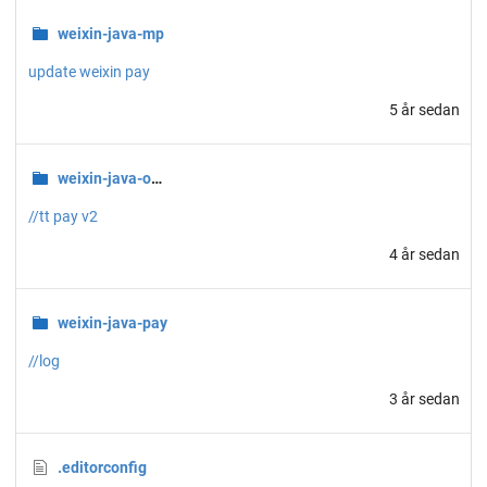
weixin-java-mp
update weixin pay
5 år sedan
weixin-java-open
//tt pay v2
4 år sedan
weixin-java-pay
//log
3 år sedan
.editorconfig