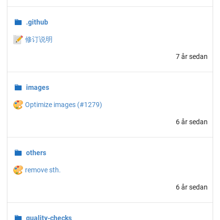
.github
📝
修订说明
7 år sedan
images
🎨
Optimize images (#1279)
6 år sedan
others
🎨
remove sth.
6 år sedan
quality-checks