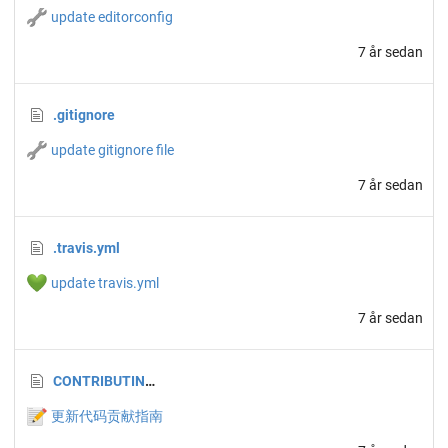
🔧
update editorconfig
7 år sedan
.gitignore
🔧
update gitignore file
7 år sedan
.travis.yml
💚
update travis.yml
7 år sedan
CONTRIBUTING.md
📝
更新代码贡献指南