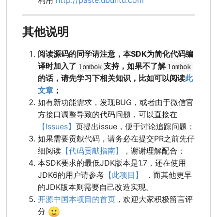
利用
http://paste.ubuntu.com
其他说明
阅读源码的同学请注意，本SDK为简化代码编
译时加入了
支持，如果不了解
lombok
lombok
的话，请先学习下相关知识，比如可以阅读
此
文章
；
如有新功能需求，发现BUG，或者由于微信官
方接口调整导致的代码问题，可以直接在
【Issues】
页提出issue，便于讨论追踪问题；
如果需要贡献代码，请务必在提交PR之前先仔
细阅读
【代码贡献指南】
，谢谢理解配合；
本SDK要求的最低JDK版本是1.7，还在使用
JDK6的用户请参考
【此项目】
，而其他更早
的JDK版本则需要自己改造实现。
开源中国本项目的首页
，欢迎大家积极留言评
🙂
分