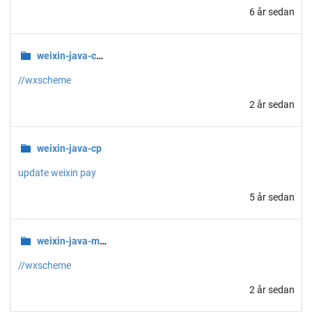
6 år sedan
weixin-java-common
//wxscheme
2 år sedan
weixin-java-cp
update weixin pay
5 år sedan
weixin-java-miniapp
//wxscheme
2 år sedan