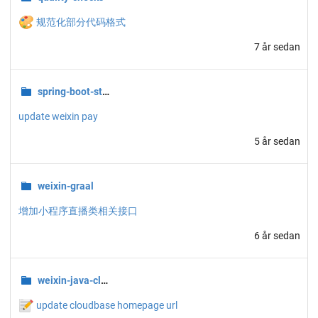
🎨
规范化部分代码格式
7 år sedan
spring-boot-starters
update weixin pay
5 år sedan
weixin-graal
增加小程序直播类相关接口
6 år sedan
weixin-java-cloudbase
📝
update cloudbase homepage url