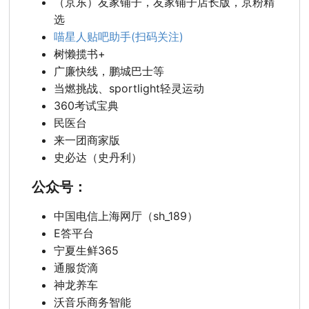
（京东）友家铺子，友家铺子店长版，京粉精
选
喵星人贴吧助手(扫码关注)
树懒揽书+
广廉快线，鹏城巴士等
当燃挑战、sportlight轻灵运动
360考试宝典
民医台
来一团商家版
史必达（史丹利）
公众号：
中国电信上海网厅（sh_189）
E答平台
宁夏生鲜365
通服货滴
神龙养车
沃音乐商务智能