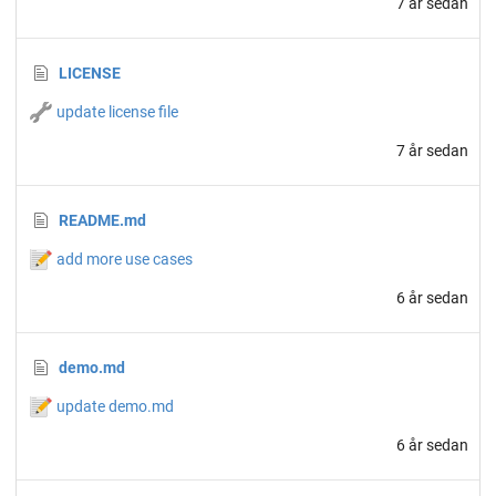
7 år sedan
LICENSE
🔧
update license file
7 år sedan
README.md
📝
add more use cases
6 år sedan
demo.md
📝
update demo.md
6 år sedan