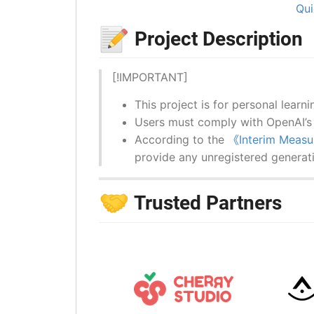
Qui
📝
Project Description
[!IMPORTANT]
This project is for personal learn
Users must comply with OpenAI’
According to the
《Interim Measur
provide any unregistered generativ
🤝
Trusted Partners