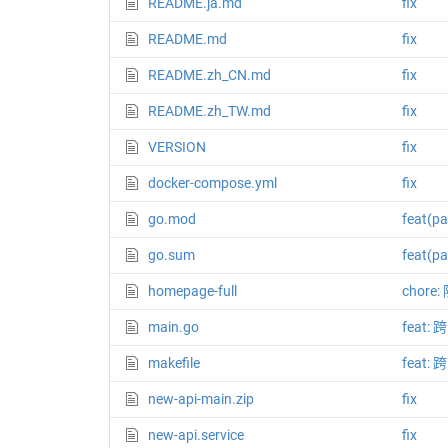
README.ja.md
fix
README.md
fix
README.zh_CN.md
fix
README.zh_TW.md
fix
VERSION
fix
docker-compose.yml
fix
go.mod
feat(
go.sum
feat(
homepage-full
cho
main.go
feat:
makefile
feat:
new-api-main.zip
fix
new-api.service
fix