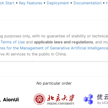
ck Start
•
Key Features
•
Deployment
•
Documentation
•
ing purposes only, with no guarantee of stability or technica
s
Terms of Use
and
applicable laws and regulations
, and mu
es for the Management of Generative Artificial Intelligenc
e AI services to the public in China.
No particular order