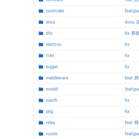
controller
feat
docs
docs
dto
fix: 
electron
fix
i18n
fix
logger
fix
middleware
feat:
model
feat
oauth
fix
pkg
fix
relay
feat:
router
feat