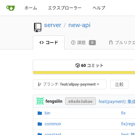
ホーム
エクスプローラー
ヘルプ
server
new-api
/
コード
課題
プルリク
0
60
コミット
ブランチ:
feat/alipay-payment
比較
fengsilin
feat(payment
e8ade3abae
bin
fix
common
fix(r
constant
feat: