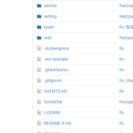
service
feat
setting
feat
types
fix: 
web
feat
.dockerignore
fix
.env.example
fix
.gitattributes
fix
.gitignore
fix: ch
AGENTS.md
fix
Dockerfile
fix(r
LICENSE
fix
README.fr.md
fix