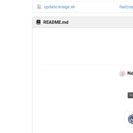
update-image.sh
feat
README.md
🍥
Ne