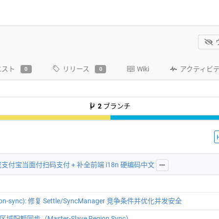
エスト
リリース
Wiki
アクティビ
0
0
2
ブランチ
): 集成支付宝当面付扫码支付 + 补全前端 i18n 硬编码中文
egion-sync): 修复 Settle/SyncManager 竞争条件并优化并发安全
 跨区域配额同步（Master-Slave Region Sync）