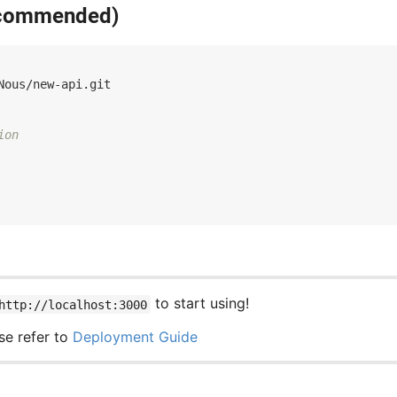
ecommended)
ion
to start using!
http://localhost:3000
e refer to
Deployment Guide