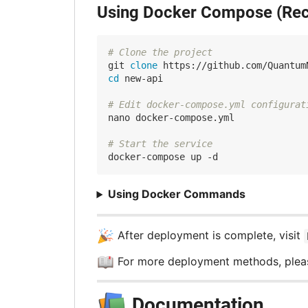
Using Docker Compose (R
# Clone the project
git 
clone
cd
 new-api

# Edit docker-compose.yml configurat
nano docker-compose.yml

# Start the service
Using Docker Commands
🎉
After deployment is complete, visit
📖
For more deployment methods, pleas
📚
Documentation