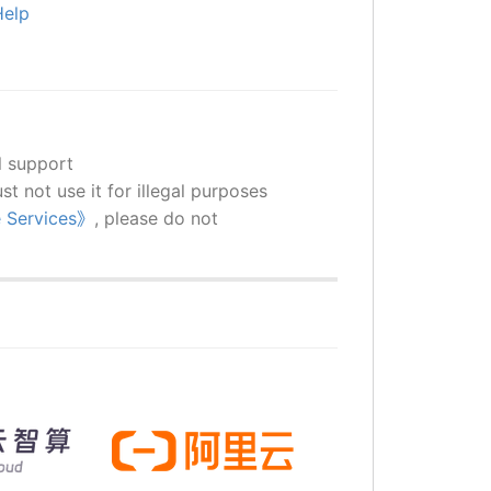
Help
l support
st not use it for illegal purposes
e Services》
, please do not