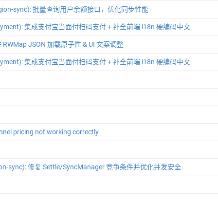
(region-sync): 批量查询用户余额接口，优化同步性能
(payment): 集成支付宝当面付扫码支付 + 补全前端 i18n 硬编码中文
改进 RWMap JSON 加载原子性 & UI 文案调整
(payment): 集成支付宝当面付扫码支付 + 补全前端 i18n 硬编码中文
annel pricing not working correctly
egion-sync): 修复 Settle/SyncManager 竞争条件并优化并发安全